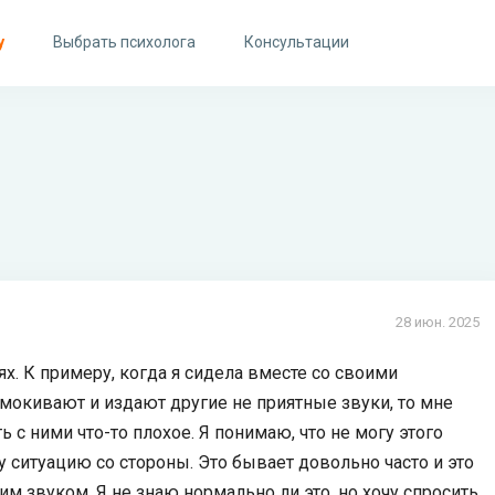
у
Выбрать психолога
Консультации
28 июн. 2025
х. К примеру, когда я сидела вместе со своими
мокивают и издают другие не приятные звуки, то мне
ь с ними что-то плохое. Я понимаю, что не могу этого
у ситуацию со стороны. Это бывает довольно часто и это
звуком. Я не знаю нормально ли это, но хочу спросить