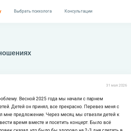
у
Выбрать психолога
Консультации
тношениях
31 мая 2026
облему. Весной 2025 года мы начали с парнем
детей. Детей он принял, все прекрасно. Перевез меня с
ал мне предложение. Через месяц мы отвезли детей к
вести время вместе и посетить концерт. Было всё
овек сказал, что было бы здорово на 2-3 дня слетать в