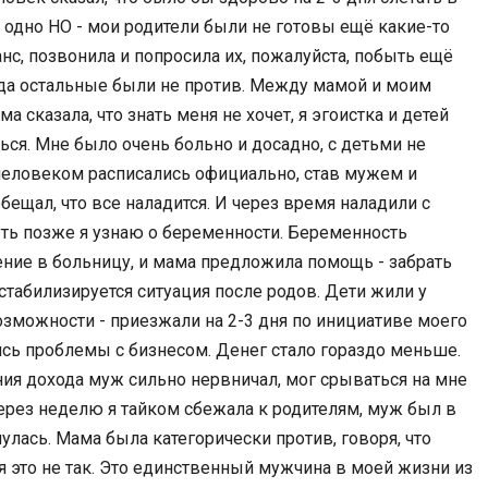
о одно НО - мои родители были не готовы ещё какие-то
нс, позвонила и попросила их, пожалуйста, побыть ещё
гда остальные были не против. Между мамой и моим
казала, что знать меня не хочет, я эгоистка и детей
ться. Мне было очень больно и досадно, с детьми не
человеком расписались официально, став мужем и
ещал, что все наладится. И через время наладили с
уть позже я узнаю о беременности. Беременность
ение в больницу, и мама предложила помощь - забрать
е стабилизируется ситуация после родов. Дети жили у
зможности - приезжали на 2-3 дня по инициативе моего
лись проблемы с бизнесом. Денег стало гораздо меньше.
ния дохода муж сильно нервничал, мог срываться на мне
ерез неделю я тайком сбежала к родителям, муж был в
лась. Мама была категорически против, говоря, что
тя это не так. Это единственный мужчина в моей жизни из