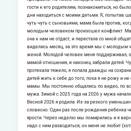
гости к его родителям, познакомиться, но был
дни находиться с моими детьми. Я, попытав ша
чуть-чуть с сыновьями, мама была против, ко
молодым человеком произошел конфликт. Мама с
она к нам не отдаст, и перестала со мной обща
виделись месяц, за это время мы с молодым 
женой. Молодой человек меня поддерживал, об
мамой отношения, и наконец забрали детей. Ч
протекала тяжело, я попала дважды на сохран
детей жить к себе до того, пока я не рожу и н
мамы. Мы постоянно общались по видео, по во
мужа. Зимой с 2025 года на 2026 у мужа нача
Весной 2026 я родила. Из-за резкого уменьше
словесно. Один раз после рождения ребёнка ч
ярости. Через неделю мы помирились и я верну
надо с ним разводиться, он меня не любит (хо