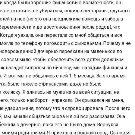
, и когда были хорошие финансовые возможности, он
не готовить, не убираться, водил в рестораны, сдувал с
детей на неё (но это она предложила помощь и забрала
беременности и до восстановления после родов), что
 Когда я уехала, она перестала со мной общаться и вся
 могла по телефону поговорить с сыновьями. Почему я не
и новорожденной дочерью переехали на маленькое по
о совсем мало, чтобы обеспечить всех детей должным
уж наладит вопросы по бизнесу, мы наладим финансы и
 И вот мы не общались с ней 1. 5 месяца. За это время
га, было тяжело с финансами, даже не было
ляску. Я злилась на мужа из-за всей ситуации, не
го, только наоборот - упрекала. Он срывался на меня,
е ударил меня, потому что я спровоцировала. После чего
, мы начали общаться снова и я ей все рассказала. Она
сбежала с дочерью, пока его не было дома. Вернулся
с моими родителями. Я приехала в родной город. Сыновья