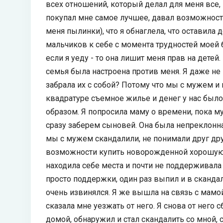
всех отношений, который делал для меня все
покупал мне самое лучшее, давал возможность 
меня пылинки), что я обнаглела, что оставила 
мальчиков к себе с момента трудностей моей 
если я уеду - то она лишит меня прав на детей.
семья была настроена против меня. Я даже не
забрала их с собой? Потому что мы с мужем 
квадратуре съемное жилье и денег у нас был
образом. Я попросила маму о времени, пока м
сразу заберем сыновей. Она была непреклонна.
мы с мужем скандалили, не понимали друг дру
возможности купить новорожденной хорошую ко
находила себе места и почти не поддерживала е
просто поддержки, один раз выпил и в скандал
очень извинялся. Я же вышла на связь с мамой
сказала мне уезжать от него. Я снова от него 
домой, обнаружил и стал скандалить со мной, 