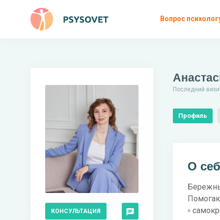
Вопрос психолог
Анастас
Последний визит
Профиль
О се
Бережны
Помогаю
▫️ самок
КОНСУЛЬТАЦИЯ