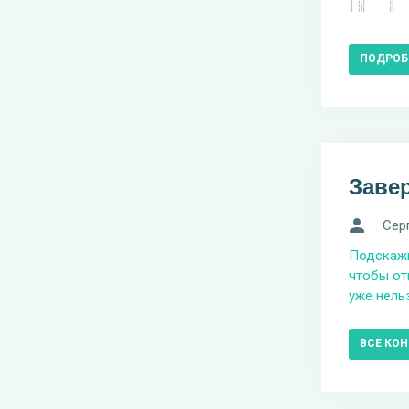
ПОДРОБ
Заве
Сер
Подскажи
чтобы от
уже нельз
ВСЕ КО