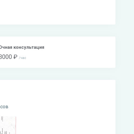
Очная консультация
3000 ₽
час
асов