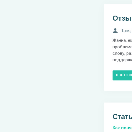
Отз
Таня,
Жанна, е
проблеме
слову, р
поддерж
ВСЕ ОТ
Стат
Как поня