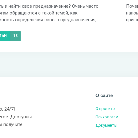
ть и найти свое предназначение? Очень часто
Почем
огам обращаются с такой темой, как
напом
ность определения своего предназначения, ...
пришл
ТЬИ
18
О сайте
о, 24/7!
О проекте
угое. Доступны
Психологам
ы получите
Документы