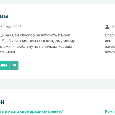
ывы
 30 мая 2026
Е
щё раз Вам спасибо за чуткость к моей
Спаси
. Вы были внимательны к каждому моему
исцел
азложили проблему по полочкам, хорошо
же об
али меня
чутко
ЗЫВЫ
78
ьи
ть и найти свое предназначение?
Комп