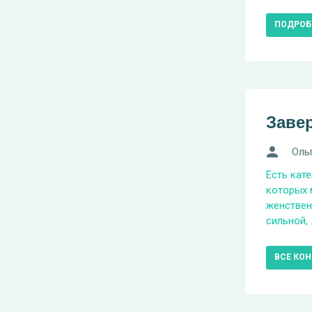
ПОДРОБ
Заве
Оль
Есть кат
которых 
женствен
сильной, .
ВСЕ КО