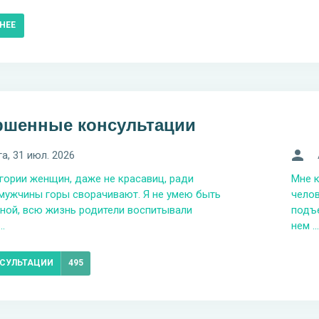
НЕЕ
ршенные консультации
га
, 31 июл. 2026
егории женщин, даже не красавиц, ради
Мне к
мужчины горы сворачивают. Я не умею быть
челов
ной, всю жизнь родители воспитывали
подъе
..
нем ...
НСУЛЬТАЦИИ
495