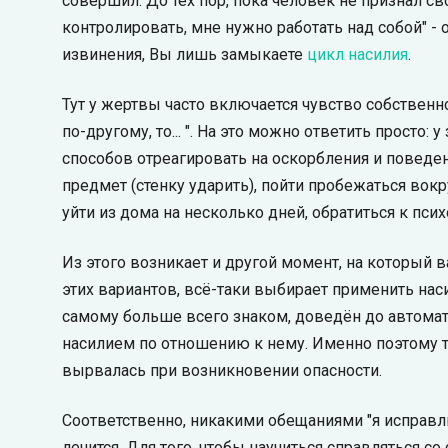
совершил. До тех пор, пока человек не признал св
контролировать, мне нужно работать над собой" - о
извинения, Вы лишь замыкаете
цикл насилия
.
Тут у жертвы часто включается чувство собственной
по-другому, то... ". На это можно ответить просто
способов отреагировать на оскорбления и поведе
предмет (стенку ударить), пойти пробежаться вокр
уйти из дома на несколько дней, обратиться к пси
Из этого возникает и другой момент, на который в
этих вариантов, всё-таки выбирает применить насил
самому больше всего знаком, доведён до автомати
насилием по отношению к нему. Именно поэтому та
вырвалась при возникновении опасности.
Соответственно, никакими обещаниями "я исправлю
лечится. Для того, чтобы научиться справляться 