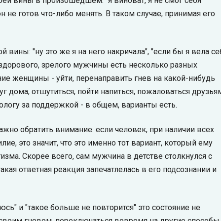
оей вины в произошедшем: "я виноват, я не смог себя
н не готов что-либо менять. В таком случае, принимая его
 вины: "ну это же я на него накричала", "если бы я вела се
: у здорового, зрелого мужчины есть несколько разных
ние женщины - уйти, перенаправить гнев на какой-нибудь
уг дома, отшутиться, пойти напиться, пожаловаться друзья
хологу за поддержкой - в общем, варианты есть.
ажно обратить внимание: если человек, при наличии всех
ие, это значит, что это именно тот вариант, который ему
зма. Скорее всего, сам мужчина в детстве столкнулся с
кая ответная реакция запечатлелась в его подсознании и
сь" и "такое больше не повторится" это состояние не
со своим гневом, переключаться вовремя на другие способы