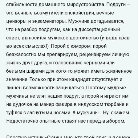
стабильности домашнего мироустройства. Подруги –
это вечные возмутители спокойствия, вечные
цензоры и экзаменаторы. Мужчина догадывается,
что на разбор подругам, как на диссертационный
совет, выносится мужское достоинство (и ведь прав
во всех смыслах!). Порой с юмором, порой
безжалостно мы препарируем, рецензируем личную
жизнь друг друга, и голосование черными или
белыми шарами для кого-то может иметь жизненное
значение. Только при этом кандидат отсутствует и
лишен возможности защищаться. Поэтому мудрые
мужчины не злят наших подруг, а порой и играют им
на дудочке на манер факира в индусском тюрбане и
туфлях с загнутыми носами. А мужчины... Ну, скажем...
Недостаточно опытные ставят нас перед выбором.
Простую истину «Скажи мне, кто твой друг, и я скажу,