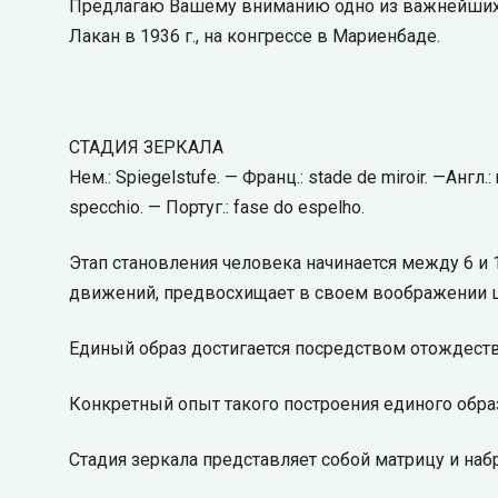
Предлагаю Вашему вниманию одно из важнейших п
Лакан в 1936 г., на конгрессе в Мариенбаде.
СТАДИЯ ЗЕРКАЛА
Нем.: Spiegelstufe. — Франц.: stade de miroir. —Англ.: 
specchio. — Португ.: fase do espelho.
Этап становления человека начинается между 6 и
движений, предвосхищает в своем воображении це
Единый образ достигается посредством отождествл
Конкретный опыт такого построения единого образ
Стадия зеркала представляет собой матрицу и наб