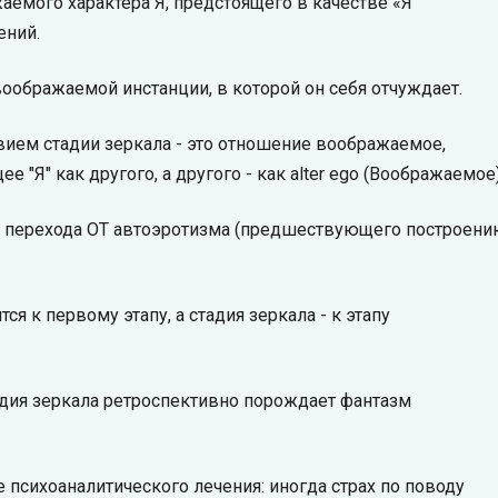
аемого характера Я, предстоящего в качестве «Я
ений.
 воображаемой инстанции, в которой он себя отчуждает.
ием стадии зеркала - это отношение воображаемое,
"Я" как другого, а другого - как alter ego (Воображаемое)
 - перехода ОТ автоэротизма (предшествующего построен
я к первому этапу, а стадия зеркала - к этапу
адия зеркала ретроспективно порождает фантазм
 психоаналитического лечения: иногда страх по поводу