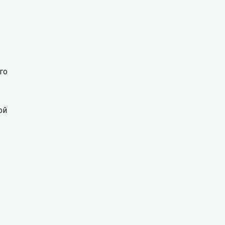
го
ой