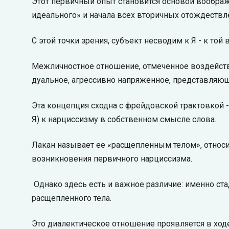
Этот первичный опыт становится основой воображ
идеального» и начала всех вторичных отождествл
С этой точки зрения, субъект несводим к Я - к той
Межличностное отношение, отмеченное воздейств
дуальное, агрессивно напряженное, представляющее 
Эта концепция сходна с фрейдовской трактовкой
Я) к нарциссизму в собственном смысле слова.
Лакан называет ее «расщепленным телом», относитс
возникновения первичного нарциссизма.
Однако здесь есть и важное различие: именно ст
расщепленного тела.
Это диалектическое отношение проявляется в ходе