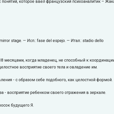
онятий, которое ввел французский психоаналитик – Жак
mirror stage. — Исп.: fase del espejo. — Итал.: stadio dello
 18 месяцами, когда младенец, не способный к координаци
лостное восприятие своего тела и овладение им.
ения - с образом себе подобного, как целостной формой.
а - восприятие ребенком своего отражения в зеркале.
росок будущего Я.