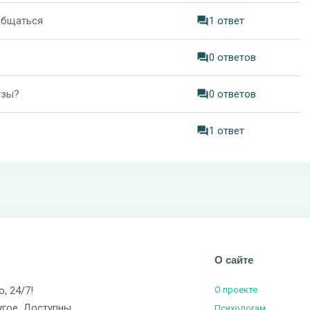
 общаться
1 ответ
0 ответов
узы?
0 ответов
1 ответ
О сайте
о, 24/7!
О проекте
угое. Доступны
Психологам