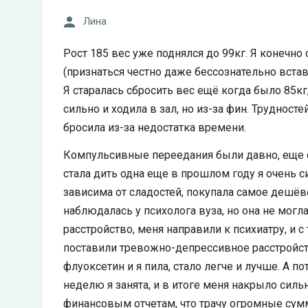
Лина
Рост 185 вес уже поднялся до 99кг. Я конечно
(признаться честно даже бессознательно встав
Я старалась сбросить вес ещё когда было 85кг,
сильно и ходила в зал, но из-за фин. Трудносте
бросила из-за недостатка времени.
Компульсивные переедания были давно, еще с 
стала дить одна еще в прошлом году я очень с
зависима от сладостей, покупала самое дешёв
наблюдалась у психолога вуза, но она не могла
расстройство, меня направили к психиатру, и 
поставили тревожно-депрессивное расстройст
флуоксетин и я пила, стало легче и лучше. А по
неделю я занята, и в итоге меня накрыло сильн
финансовым отчетам, что трачу огромные сумм