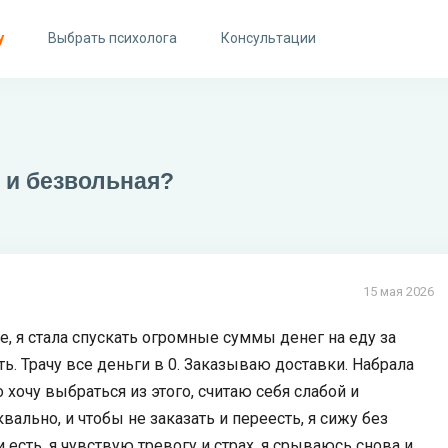
у
Выбрать психолога
Консультации
 и безвольная?
15 мая 2026
, я стала спускать огромные суммы денег на еду за
ь. Трачу все деньги в 0. Заказываю доставки. Набрала
хочу выбраться из этого, считаю себя слабой и
ально, и чтобы не заказать и переесть, я сижу без
и есть, я чувствую тревогу и страх, я срываюсь снова и