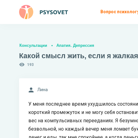
Вопрос психолог
Консультации
Апатия. Депрессия
Какой смысл жить, если я жалкая
193
Лина
У меня последнее время ухудшилось состояние
короткий промежуток и не могу себя остановит
вес на компульсивных перееданиях. Я безумно 
безвольной, но каждый вечер меня ломает букв
денег и еды, так мне спокойнее, а когда деньг