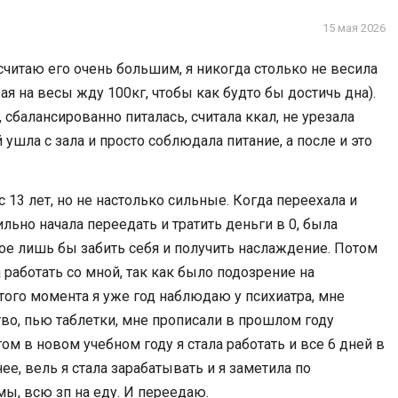
15 мая 2026
 считаю его очень большим, я никогда столько не весила
ая на весы жду 100кг, чтобы как будто бы достичь дна).
 сбалансированно питалась, считала ккал, не урезала
й ушла с зала и просто соблюдала питание, а после и это
13 лет, но не настолько сильные. Когда переехала и
ильно начала переедать и тратить деньги в 0, была
ое лишь бы забить себя и получить наслаждение. Потом
 работать со мной, так как было подозрение на
с того момента я уже год наблюдаю у психиатра, мне
во, пью таблетки, мне прописали в прошлом году
том в новом учебном году я стала работать и все 6 дней в
ее, вель я стала зарабатывать и я заметила по
ы, всю зп на еду. И переедаю.