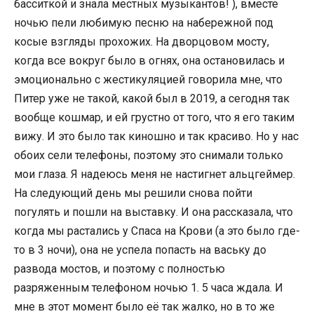
басситкой и знала местных музыкантов! ), вместе
ночью пели любимую песню на набережной под
косые взгляды прохожих. На дворцовом мосту,
когда все вокруг было в огнях, она остановилась и
эмоционально с жестикуляцией говорила мне, что
Питер уже не такой, какой был в 2019, а сегодня так
вообще кошмар, и ей грустно от того, что я его таким
вижу. И это было так киношно и так красиво. Но у нас
обоих сели телефоны, поэтому это снимали только
мои глаза. Я надеюсь меня не настигнет альцгеймер.
На следующий день мы решили снова пойти
погулять и пошли на выставку. И она рассказала, что
когда мы растались у Спаса на Крови (а это было где-
то в 3 ночи), она не успела попасть на ваську до
развода мостов, и поэтому с полностью
разряженным телефоном ночью 1. 5 часа ждала. И
мне в этот момент было её так жалко, но в то же