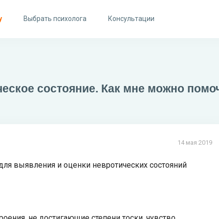
у
Выбрать психолога
Консультации
еское состояние. Как мне можно помоч
14 мая 2019
 для выявления и оценки невротических состояний
оения, не достигающие степени тоски, чувство