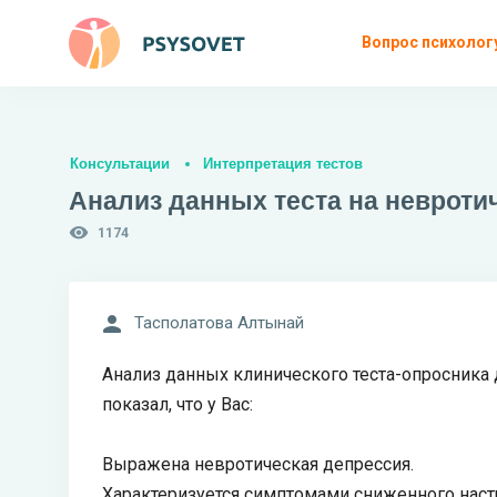
Вопрос психолог
Консультации
Интерпретация тестов
Анализ данных теста на невротич
1174
Тасполатова Алтынай
Анализ данных клинического теста-опросника
показал, что у Вас:
Выражена невротическая депрессия.
Характеризуется симптомами сниженного настр