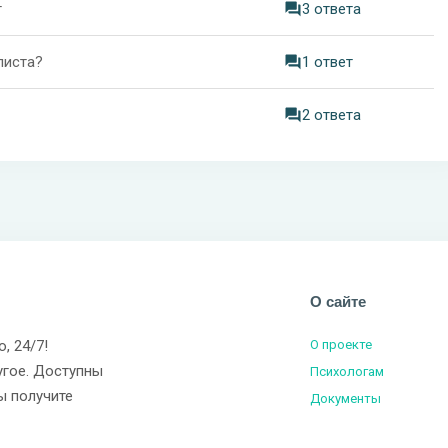
т
3 ответа
листа?
1 ответ
2 ответа
О сайте
о, 24/7!
О проекте
угое. Доступны
Психологам
ы получите
Документы