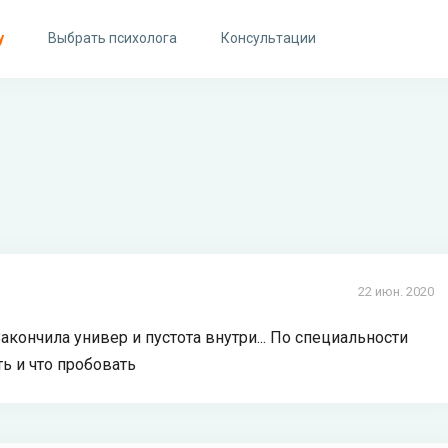
у
Выбрать психолога
Консультации
22 июн. 2020
акончила универ и пустота внутри... По специальности
ть и что пробовать