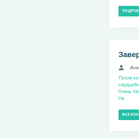
ПОДРОБ
Заве
Ана
После ко
сердцеби
Очень тя
На ...
ВСЕ КО