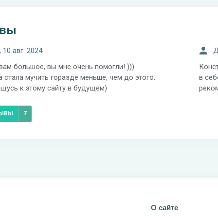
ывы
 10 авг. 2024
Д
вам большое, вы мне очень помогли! )))
Конст
 стала мучить горазде меньше, чем до этого.
в себ
щусь к этому сайту в будущем)
реко
ЗЫВЫ
7
О сайте