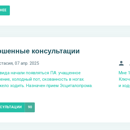
НЕЕ
ршенные консультации
стасия
, 07 апр. 2025
вида начали появляться ПА: учащенное
Мне 1
ение, холодный пот, скованность в ногах.
Ключе
жело ходить. Назначен прием Эсциталопрома.
и ход
НСУЛЬТАЦИИ
90