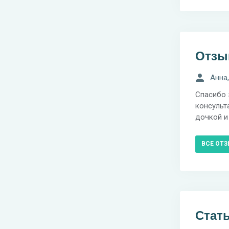
Отз
Анна,
Спасибо 
консульт
дочкой и
ВСЕ ОТ
Стат