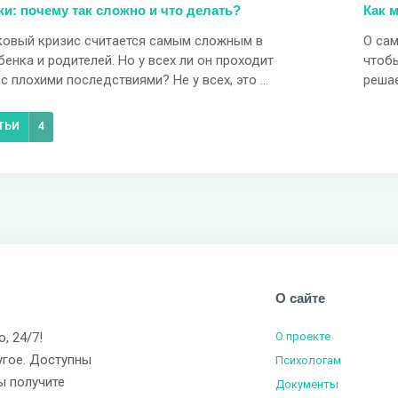
и: почему так сложно и что делать?
Как 
овый кризис считается самым сложным в
О сам
енка и родителей. Но у всех ли он проходит
чтобы
с плохими последствиями? Не у всех, это ...
решае
ТЬИ
4
О сайте
о, 24/7!
О проекте
угое. Доступны
Психологам
ы получите
Документы