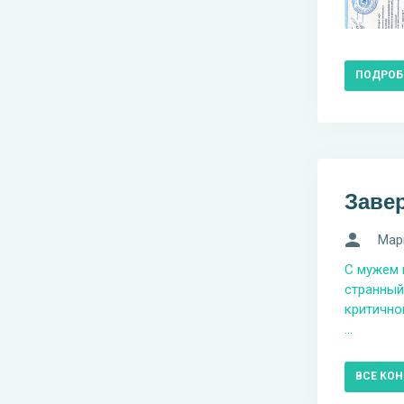
ПОДРОБ
Заве
Мар
С мужем 
странный
критичног
...
ВСЕ КО