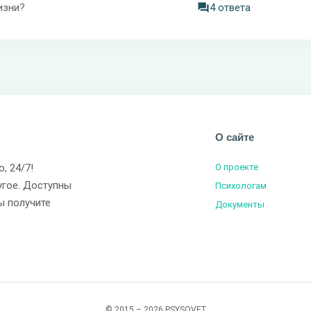
изни?
4 ответа
О сайте
о, 24/7!
О проекте
угое. Доступны
Психологам
ы получите
Документы
© 2015 – 2026 PSYSOVET