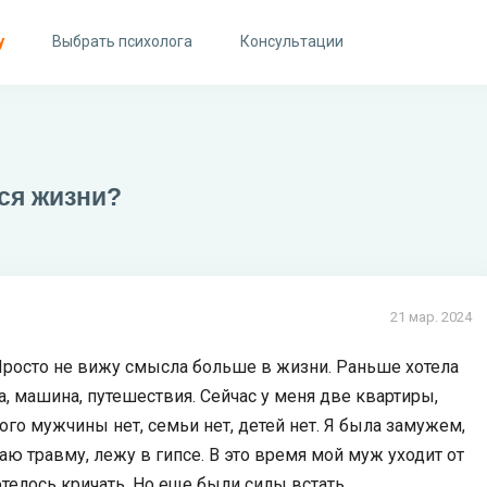
у
Выбрать психолога
Консультации
ся жизни?
21 мар. 2024
 Просто не вижу смысла больше в жизни. Раньше хотела
а, машина, путешествия. Сейчас у меня две квартиры,
мого мужчины нет, семьи нет, детей нет. Я была замужем,
чаю травму, лежу в гипсе. В это время мой муж уходит от
отелось кричать. Но еще были силы встать,