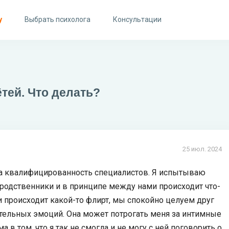
у
Выбрать психолога
Консультации
тей. Что делать?
25 июл. 2024
а квалифицированность специалистов. Я испытываю
 родственники и в принципе между нами происходит что-
и происходит какой-то флирт, мы спокойно целуем друг
ательных эмоций. Она может потрогать меня за интимные
а в том, что я так не смогла и не могу с ней поговорить о