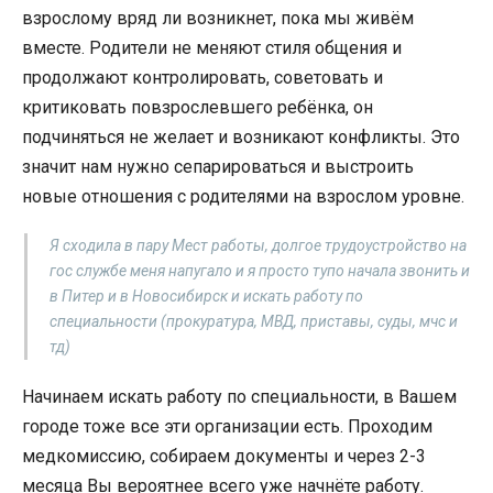
взрослому вряд ли возникнет, пока мы живём
вместе. Родители не меняют стиля общения и
продолжают контролировать, советовать и
критиковать повзрослевшего ребёнка, он
подчиняться не желает и возникают конфликты. Это
значит нам нужно сепарироваться и выстроить
новые отношения с родителями на взрослом уровне.
Я сходила в пару Мест работы, долгое трудоустройство на
гос службе меня напугало и я просто тупо начала звонить и
в Питер и в Новосибирск и искать работу по
специальности (прокуратура, МВД, приставы, суды, мчс и
тд)
Начинаем искать работу по специальности, в Вашем
городе тоже все эти организации есть. Проходим
медкомиссию, собираем документы и через 2-3
месяца Вы вероятнее всего уже начнёте работу.