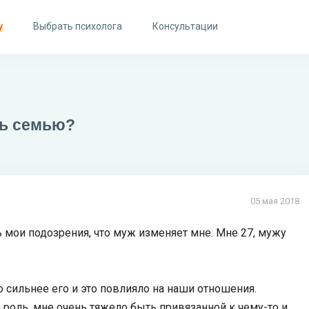
у
Выбрать психолога
Консультации
ть семью?
05 мая 2018
ь мои подозрения, что муж изменяет мне. Мне 27, мужу
 сильнее его и это повлияло на наши отношения.
роль, мне очень тяжело быть привязанной к чему-то и