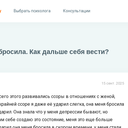
у
Выбрать психолога
Консультации
 бросила. Как дальше себя вести?
15 сент. 2025
сего этого развивались ссоры в отношениях с женой,
крайней ссоре я даже её ударил слегка, она меня бросила
ударил. Она знала что у меня депрессии бывают, но
сам себе создаю это состояние, меня это еще больше
арил она меня бросила в скором времени, у меня стали