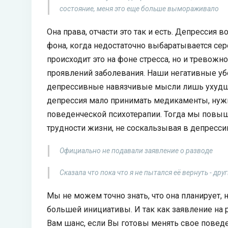
состояние, меня это еще больше вымораживало
Она права, отчасти это так и есть. Депрессия
фона, когда недостаточно выбаратывается сер
происходит это на фоне стресса, но и тревож
проявлений заболевания. Наши негативные у
депрессивные навязчивые мысли лишь ухудша
депрессия мало принимать медикаменты, нужн
поведенческой психотерапии. Тогда мы повыш
трудности жизни, не соскальзывая в депресси
Официально не подавали заявление о разводе
Сказала что пока что я не пытался её вернуть - дру
Мы не можем точно знать, что она планирует, но
большей инициативы. И так как заявление на 
Вам шанс, если Вы готовы менять свое поведе