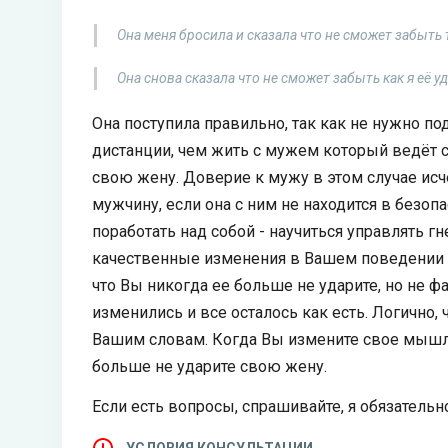
Она меня бросила и сказала что не сможет забыть т
Она снова сказала что не сможет забыть как я её у
Она поступила правильно, так как не нужно п
дистанции, чем жить с мужем который ведёт се
свою жену. Доверие к мужу в этом случае исче
мужчину, если она с ним не находится в безоп
поработать над собой - научиться управлять г
качественные изменения в Вашем поведении 
что Вы никогда ее больше не ударите, но не фа
изменились и все осталось как есть. Логично,
Вашим словам. Когда Вы измените свое мышле
больше не ударите свою жену.
Если есть вопросы, спрашивайте, я обязательно
УСЛОВИЯ КОНСУЛЬТАЦИИ