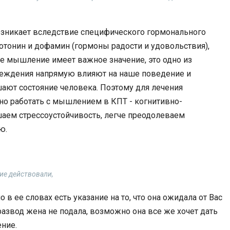
 возникает вследствие специфического гормонального
отонин и дофамин (гормоны радости и удовольствия),
ное мышление имеет важное значение, это одно из
беждения напрямую влияют на наше поведение и
ют состояние человека. Поэтому для лечения
о работать с мышлением в КПТ - когнитивно-
аем стрессоустойчивость, легче преодолеваем
ю.
гие действовали,
 в ее словах есть указание на то, что она ожидала от Вас
развод жена не подала, возможно она все же хочет дать
ние.