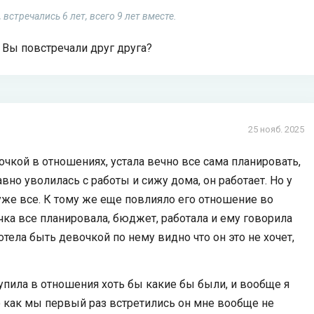
 встречались 6 лет, всего 9 лет вместе.
к Вы повстречали друг друга?
25 нояб. 2025
мочкой в отношениях, устала вечно все сама планировать,
вно уволилась с работы и сижу дома, он работает. Но у
 уже все. К тому же еще повлияло его отношение во
чка все планировала, бюджет, работала и ему говорила
хотела быть девочкой по нему видно что он это не хочет,
тупила в отношения хоть бы какие бы были, и вообще я
го как мы первый раз встретились он мне вообще не