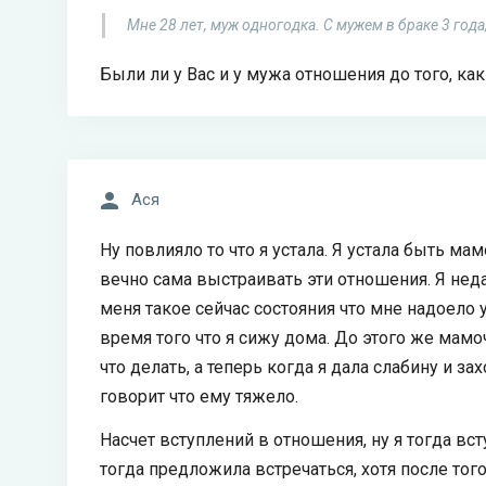
Мне 28 лет, муж одногодка. С мужем в браке 3 года,
Были ли у Вас и у мужа отношения до того, ка
Ася
Ну повлияло то что я устала. Я устала быть ма
вечно сама выстраивать эти отношения. Я неда
меня такое сейчас состояния что мне надоело
время того что я сижу дома. До этого же мамо
что делать, а теперь когда я дала слабину и за
говорит что ему тяжело.
Насчет вступлений в отношения, ну я тогда вс
тогда предложила встречаться, хотя после то