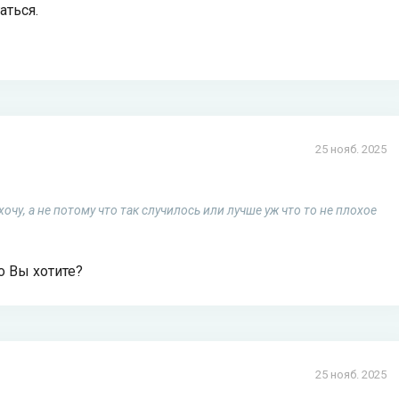
аться.
25 нояб. 2025
очу, а не потому что так случилось или лучше уж что то не плохое
о Вы хотите?
25 нояб. 2025