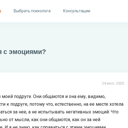
у
Выбрать психолога
Консультации
я с эмоциями?
24 июл. 2020
 моей подруге. Они общаются и она ему, видимо,
ти к подруге, потому что, естественно, на ее месте хотела
ваться за нее, а не испытывать негативных эмоций. Что
но от мысли, как они общаются, как он за ней
ее. И я не знаю, как справиться с этими эмоциями.