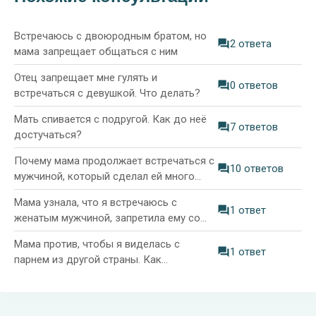
Встречаюсь с двоюродным братом, но
2 ответа
мама запрещает общаться с ним
Отец запрещает мне гулять и
0 ответов
встречаться с девушкой. Что делать?
Мать спивается с подругой. Как до неё
7 ответов
достучаться?
Почему мама продолжает встречаться с
10 ответов
мужчиной, который сделал ей много
плохого?
Мама узнала, что я встречаюсь с
1 ответ
женатым мужчиной, запретила ему со
мной видеться. Как себя вести с мамой
Мама против, чтобы я виделась с
дальше?
1 ответ
парнем из другой страны. Как
поступить?