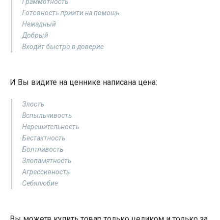
Граммотность
Готовность приити на помощь
Нежадный
Добрый
Входит быстро в доверие
И Вы видите на ценнике написана цена:
Злость
Вспыльчивость
Нерешительность
Бестактность
Болтливость
Злопамятность
Агрессивность
Себялюбие
Вы можете купить товар только целиком и только за