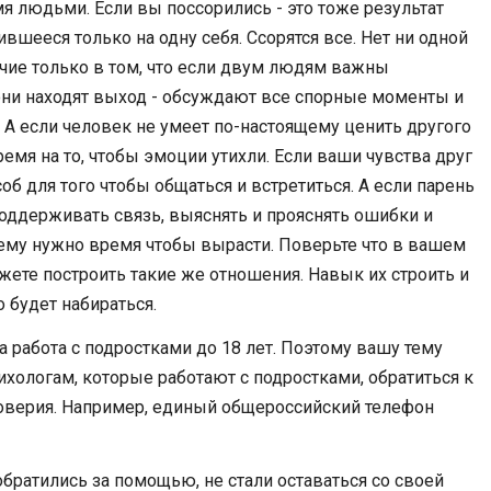
я людьми. Если вы поссорились - это тоже результат
вшееся только на одну себя. Ссорятся все. Нет ни одной
ичие только в том, что если двум людям важны
 они находят выход - обсуждают все спорные моменты и
А если человек не умеет по-настоящему ценить другого
ремя на то, чтобы эмоции утихли. Если ваши чувства друг
об для того чтобы общаться и встретиться. А если парень
 поддерживать связь, выяснять и прояснять ошибки и
т ему нужно время чтобы вырасти. Поверьте что в вашем
жете построить такие же отношения. Навык их строить и
 будет набираться.
 работа с подростками до 18 лет. Поэтому вашу тему
ихологам, которые работают с подростками, обратиться к
оверия. Например, единый общероссийский телефон
обратились за помощью, не стали оставаться со своей