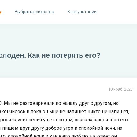
у
Выбрать психолога
Консультации
олоден. Как не потерять его?
10 нояб. 2023
0. Мы не разговаривали по началу друг с другом, но
акончилось и пока он мне не напишет никто не напишет,
опросила извенения у него потом, сказала как сильно его
 пишем друг другу доброе утро и спокойной ночи, на
ему спокойной ночи и как я его люблю а в ответ он