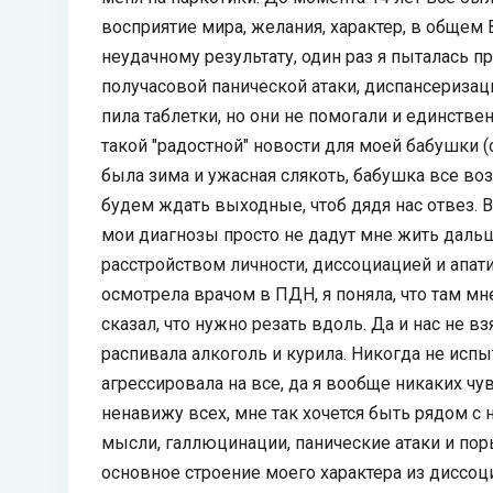
восприятие мира, желания, характер, в общем
неудачному результату, один раз я пыталась п
получасовой панической атаки, диспансеризац
пила таблетки, но они не помогали и единст
такой "радостной" новости для моей бабушки (
была зима и ужасная слякоть, бабушка все воз
будем ждать выходные, чтоб дядя нас отвез. В
мои диагнозы просто не дадут мне жить даль
расстройством личности, диссоциацией и апати
осмотрела врачом в ПДН, я поняла, что там м
сказал, что нужно резать вдоль. Да и нас не вз
распивала алкоголь и курила. Никогда не исп
агрессировала на все, да я вообще никаких чув
ненавижу всех, мне так хочется быть рядом с 
мысли, галлюцинации, панические атаки и по
основное строение моего характера из диссоци