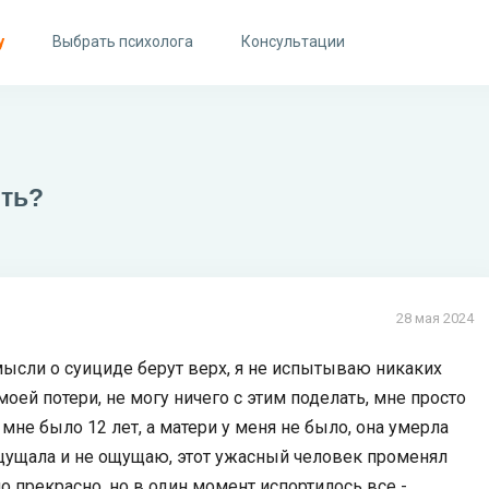
у
Выбрать психолога
Консультации
ить?
28 мая 2024
 мысли о суициде берут верх, я не испытываю никаких
моей потери, не могу ничего с этим поделать, мне просто
мне было 12 лет, а матери у меня не было, она умерла
 ощущала и не ощущаю, этот ужасный человек променял
о прекрасно, но в один момент испортилось все -