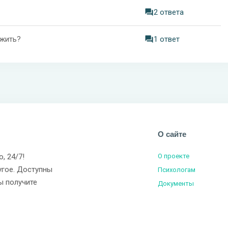
2 ответа
 жить?
1 ответ
О сайте
о, 24/7!
О проекте
угое. Доступны
Психологам
ы получите
Документы