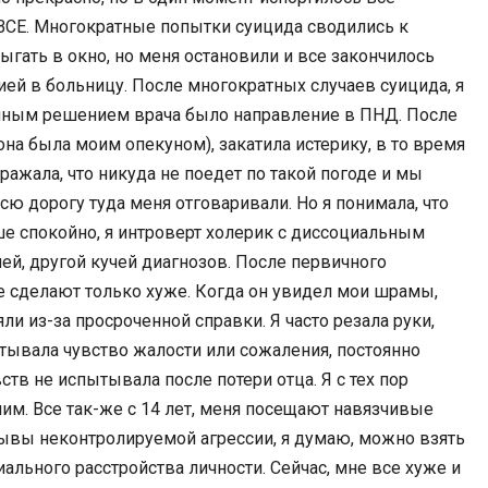
 ВСЕ. Многократные попытки суицида сводились к
рыгать в окно, но меня остановили и все закончилось
ией в больницу. После многократных случаев суицида, я
венным решением врача было направление в ПНД. После
она была моим опекуном), закатила истерику, в то время
ражала, что никуда не поедет по такой погоде и мы
сю дорогу туда меня отговаривали. Но я понимала, что
ше спокойно, я интроверт холерик с диссоциальным
ей, другой кучей диагнозов. После первичного
не сделают только хуже. Когда он увидел мои шрамы,
яли из-за просроченной справки. Я часто резала руки,
ытывала чувство жалости или сожаления, постоянно
ств не испытывала после потери отца. Я с тех пор
ним. Все так-же с 14 лет, меня посещают навязчивые
рывы неконтролируемой агрессии, я думаю, можно взять
ального расстройства личности. Сейчас, мне все хуже и