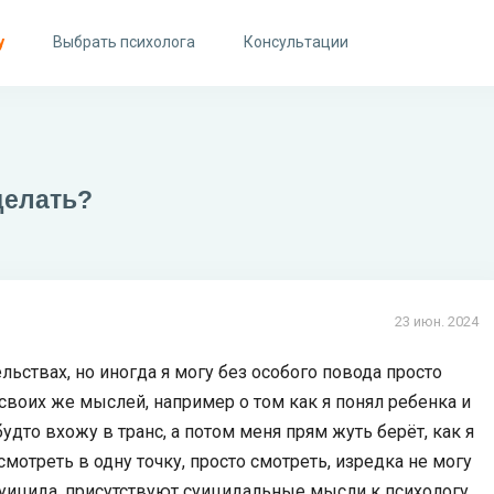
у
Выбрать психолога
Консультации
делать?
23 июн. 2024
ельствах, но иногда я могу без особого повода просто
 своих же мыслей, например о том как я понял ребенка и
 будто вхожу в транс, а потом меня прям жуть берёт, как я
смотреть в одну точку, просто смотреть, изредка не могу
суицида, присутствуют суицидальные мысли к психологу,