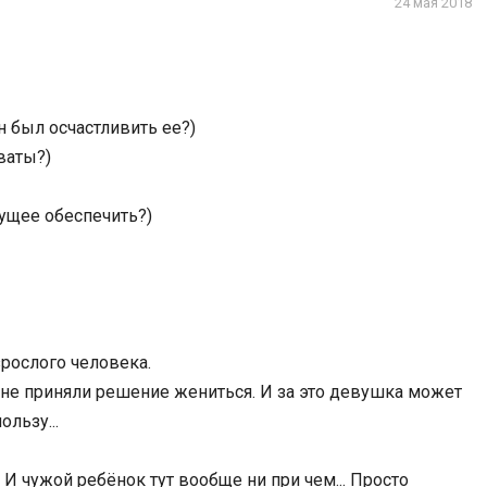
24 мая 2018
н был осчастливить ее?)
ваты?)
дущее обеспечить?)
рослого человека.
 и не приняли решение жениться. И за это девушка может
ользу...
. И чужой ребёнок тут вообще ни при чем... Просто