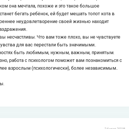
 ком она мечтала, похоже и это такое большое
станет бегать ребёнок, ей будет мешать топот кота в
нутреннее неудовлетворение своей жизнью находит
аздражения..
 вы несчастливы. Что вам тоже плохо, вы не чувствуете
чувства для вас перестали быть значимыми..
ебностях быть любимым, нужным, важным, принятым.
езно, работа с психологом поможет вам познакомиться с
олее взрослым (психологически), более независимым..
ы.
24 мая 2018