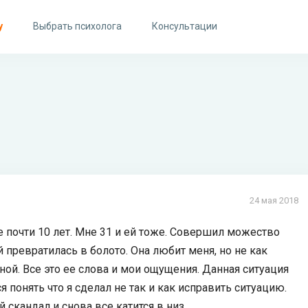
у
Выбрать психолога
Консультации
24 мая 2018
 почти 10 лет. Мне 31 и ей тоже. Совершил можество
 превратилась в болото. Она любит меня, но не как
мной. Все это ее слова и мои ощущения. Данная ситуация
я понять что я сделал не так и как исправить ситуацию.
 скандал и снова все катится в низ.