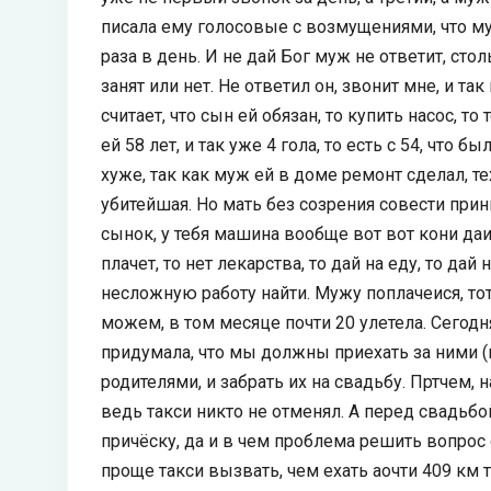
писала ему голосовые с возмущениями, что муж
раза в день. И не дай Бог муж не ответит, ст
занят или нет. Не ответил он, звонит мне, и та
считает, что сын ей обязан, то купить насос, то
ей 58 лет, и так уже 4 гола, то есть с 54, что
хуже, так как муж ей в доме ремонт сделал, т
убитейшая. Но мать без созрения совести прини
сынок, у тебя машина вообще вот вот кони даиг
плачет, то нет лекарства, то дай на еду, то дай
несложную работу найти. Мужу поплачеися, тот
можем, в том месяце почти 20 улетела. Сегодня
придумала, что мы должны приехать за ними (
родителями, и забрать их на свадьбу. Пртчем, 
ведь такси никто не отменял. А перед свадьбо
причёску, да и в чем проблема решить вопрос с
проще такси вызвать, чем ехать аочти 409 км т