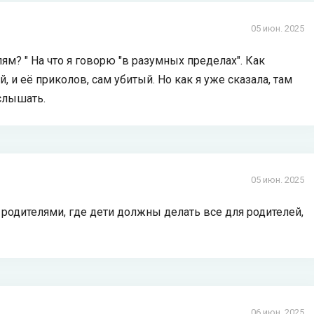
05 июн. 2025
лям? " На что я говорю "в разумных пределах". Как
, и её приколов, сам убитый. Но как я уже сказала, там
 слышать.
05 июн. 2025
родителями, где дети должны делать все для родителей,
06 июн. 2025