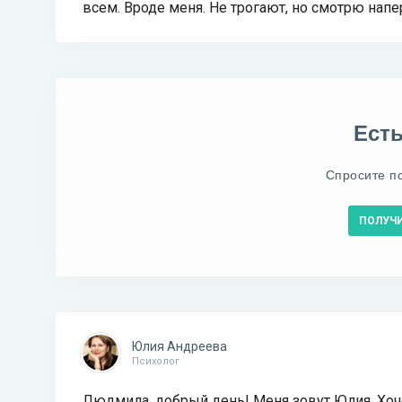
всем. Вроде меня. Не трогают, но смотрю напе
Ест
Спросите п
ПОЛУЧ
Юлия Андреева
Психолог
Людмила, добрый день! Меня зовут Юлия. Хоч