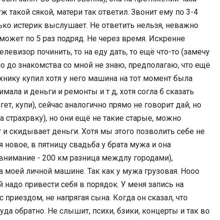
 такой сякой, матери так ответил. Звонит ему по 3-4
олько истерик выслушает. Не ответить нельзя, неважно
к может по 5 раз подряд. Не через время. Искренне
 телевизор починить, то на еду дать, то ещё что-то (замечу
 было до знакомства со мной не знаю, предполагаю, что ещё
ехнику купил хотя у него машина на тот момент была
мала и деньги и ремонты и т д, хотя согла б сказать
ет, купи), сейчас аналогично прямо не говорит дай, но
 на страхрвку), но они ещё не такие старые, можно
 и скидывает деньги. Хотя мы этого позволить себе не
 новое, в пятницу свадьба у брата мужа и она
внимание - 200 км разница междлу городами),
на моей личной машине. Так как у мужа грузовая. Нооо
й надо привести себя в порядок. У меня запись на
 приездом, не напрягая сына. Когда он сказал, что
уда обратно. Не слышит, психи, бзики, концерты и так во