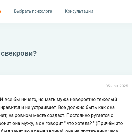
у
Выбрать психолога
Консультации
 свекрови?
05 июн. 2025
. И все бы ничего, но мать мужа невероятно тяжёлый
 нравится и не устраивает. Все должно быть как она
нет, на ровном месте создаст. Постоянно ругается с
нит она мужу, а он говорит " что хотела? " (Причём это
 был занят во время звонка), она на протяжении часа