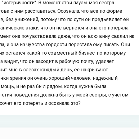
е "истеричности". В момент этой паузы моя сестра
ова с ним расставаться. Осознала, что все по форме
в, без унижений, потому что по сути он предьявляет ей
нические атаки, что он не вернется и она его потеряла
омент она почувствовала даже, что он всю вину свалил на
ла, и она из чувства гордости перестала ему писать. Они
них остается какой-то совместный бизнес, по которому
 видит, что он заходит в рабочую почту, удаляет
онит мне в слезах каждый день, ее накрывают
точки зрения он очень хороший человек, надежный,
омощь, и не раз был рядом, когда нужна была
атегия поведения должна быть у моей сестры, с учетом
е хочет его потерять и осознала это?