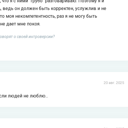
 что я с ними "грубо" разговариваю. Поэтому я и
 ведь он должен быть корректен, услужлив и не
то моя некомпетентность, раз я не могу быть
не дает мне покоя.
оворят о своей интроверсии?
20 авг. 2025
если людей не люблю...