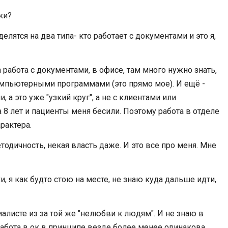
ки?
лятся на два типа- кто работает с документами и это я,
работа с документами, в офисе, там много нужно знать,
компьютерными программами (это прямо мое). И ещё -
 а это уже "узкий круг", а не с клиентами или
 8 лет и пациенты меня бесили. Поэтому работа в отделе
рактера.
тодичность, некая власть даже. И это все про меня. Мне
, я как будто стою на месте, не знаю куда дальше идти,
алисте из за той же "нелюбви к людям". И не знаю в
работа в ок в принципе везде более менее одинакова.