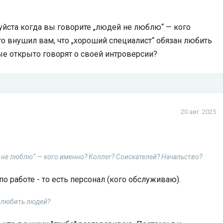
уйста когда вы говорите „людей не люблю“ — кого
о внушил вам, что „хороший специалист“ обязан любить
е открыто говорят о своей интроверсии?
20 авг. 2025
 не люблю“ — кого именно? Коллег? Соискателей? Начальство?
по работе - то есть персонал (кого обслуживаю).
н любить людей?