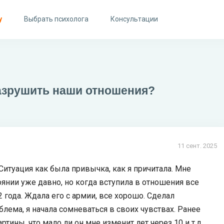
у
Выбрать психолога
Консультации
разрушить наши отношения?
11 сент. 2025
Ситуация как была привычка, как я причитала. Мне
оянии уже давно, но когда вступила в отношения все
 года. Ждала его с армии, все хорошо. Сделал
блема, я начала сомневаться в своих чувствах. Ранее
тины, что мало ли он мне изменит лет через 10 и т.д.