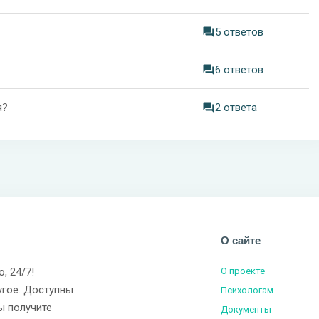
5 ответов
6 ответов
я?
2 ответа
О сайте
о, 24/7!
О проекте
угое. Доступны
Психологам
ы получите
Документы