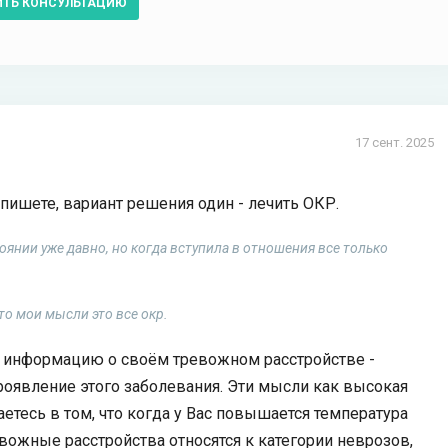
ИТЬ КОНСУЛЬТАЦИЮ
17 сент. 2025
 пишете, вариант решения один - лечить ОКР.
оянии уже давно, но когда вступила в отношения все только
то мои мысли это все окр.
сю информацию о своём тревожном расстройстве -
оявление этого заболевания. Эти мысли как высокая
етесь в том, что когда у Вас повышается температура
евожные расстройства относятся к категории неврозов,