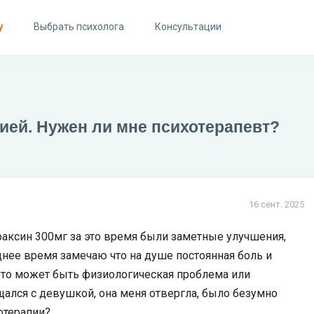
у
Выбрать психолога
Консультации
сией. Нужен ли мне психотерапевт?
16 сент. 2025
факсин 300мг за это время были заметные улучшения,
днее время замечаю что на душе постоянная боль и
. Это может быть физиологическая проблема или
щался с девушкой, она меня отвергла, было безумно
отерапии?