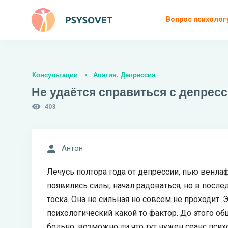
Вопрос психолог
Консультации
Апатия. Депрессия
Не удаётся справиться с депрес
403
Антон
Лечусь полтора года от депрессии, пью венла
появились силы, начал радоваться, но в после
тоска. Она не сильная но совсем не проходит
психологический какой то фактор. До этого об
больно, возможно ли что тут нужен сеанс псих