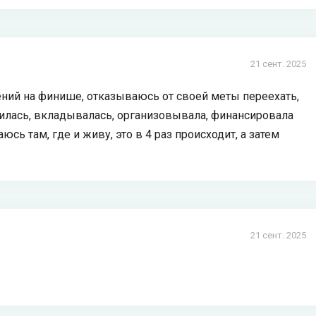
21 сент. 2025
ений на финише, отказываюсь от своей меты переехать,
милась, вкладывалась, организовывала, финансировала
юсь там, где и живу, это в 4 раз происходит, а затем
21 сент. 2025