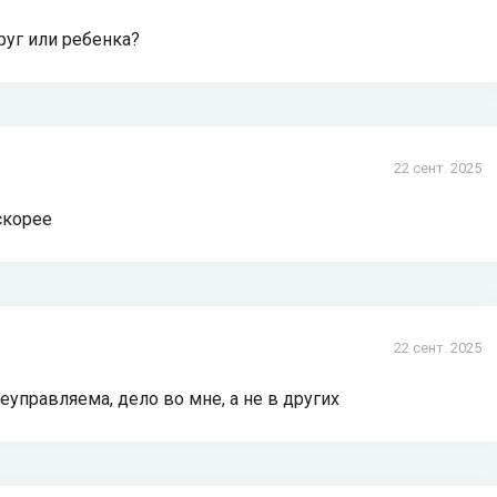
руг или ребенка?
22 сент. 2025
скорее
22 сент. 2025
неуправляема, дело во мне, а не в других