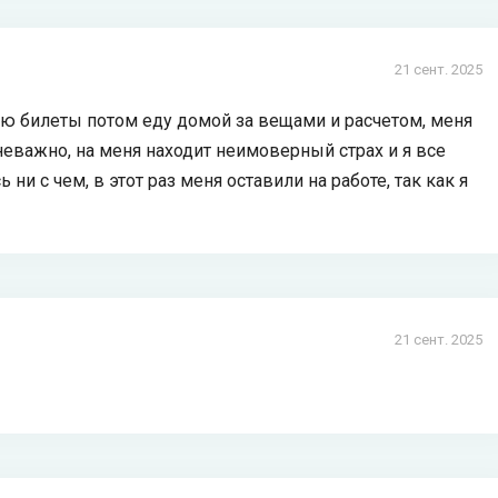
21 сент. 2025
аю билеты потом еду домой за вещами и расчетом, меня
неважно, на меня находит неимоверный страх и я все
 ни с чем, в этот раз меня оставили на работе, так как я
21 сент. 2025