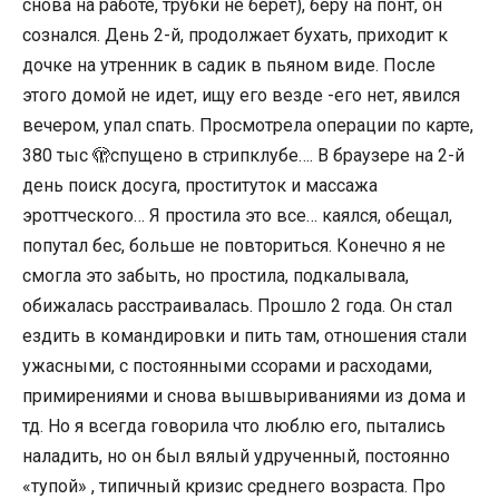
снова на работе, трубки не берет), беру на понт, он
сознался. День 2-й, продолжает бухать, приходит к
дочке на утренник в садик в пьяном виде. После
этого домой не идет, ищу его везде -его нет, явился
вечером, упал спать. Просмотрела операции по карте,
380 тыс 🫣спущено в стрипклубе…. В браузере на 2-й
день поиск досуга, проституток и массажа
эроттческого… Я простила это все… каялся, обещал,
попутал бес, больше не повториться. Конечно я не
смогла это забыть, но простила, подкалывала,
обижалась расстраивалась. Прошло 2 года. Он стал
ездить в командировки и пить там, отношения стали
ужасными, с постоянными ссорами и расходами,
примирениями и снова вышвыриваниями из дома и
тд. Но я всегда говорила что люблю его, пытались
наладить, но он был вялый удрученный, постоянно
«тупой» , типичный кризис среднего возраста. Про