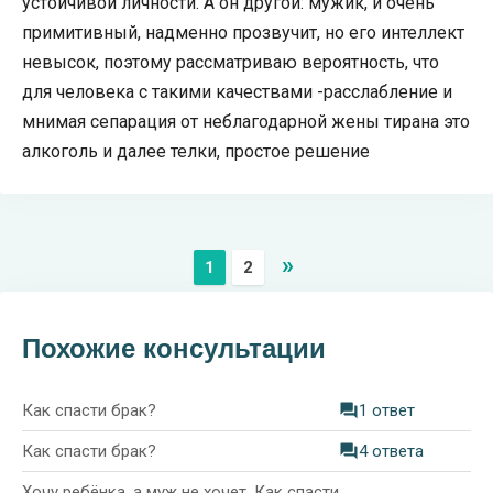
устойчивой личности. А он другой: мужик, и очень
примитивный, надменно прозвучит, но его интеллект
невысок, поэтому рассматриваю вероятность, что
для человека с такими качествами -расслабление и
мнимая сепарация от неблагодарной жены тирана это
алкоголь и далее телки, простое решение
»
1
2
Похожие консультации
Как спасти брак?
1 ответ
Как спасти брак?
4 ответа
Хочу ребёнка, а муж не хочет. Как спасти