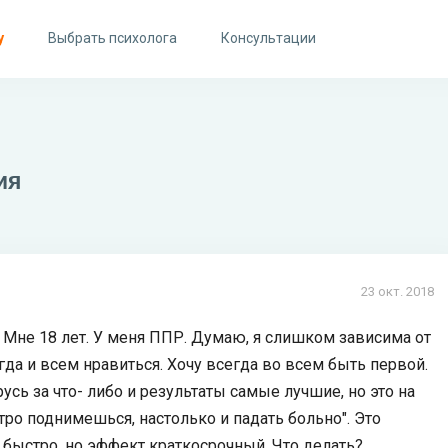
у
Выбрать психолога
Консультации
ия
23 окт. 2018
. Мне 18 лет. У меня ППР. Думаю, я слишком зависима от
да и всем нравиться. Хочу всегда во всем быть первой.
русь за что- либо и результаты самые лучшие, но это на
стро поднимешься, настолько и падать больно". Это
 быстро, но эффект краткосрочный. Что делать?