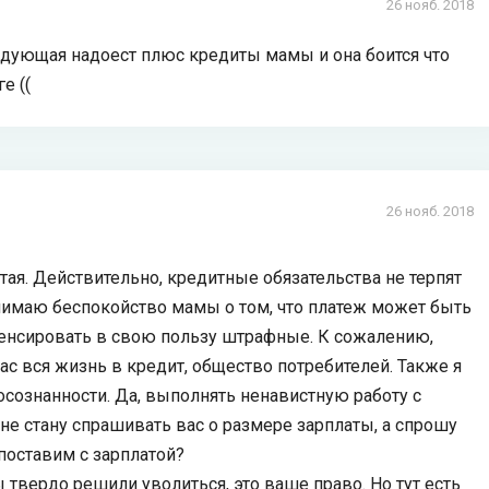
26 нояб. 2018
ледующая надоест плюс кредиты мамы и она боится что
е ((
26 нояб. 2018
остая. Действительно, кредитные обязательства не терпят
онимаю беспокойство мамы о том, что платеж может быть
пенсировать в свою пользу штрафные. К сожалению,
нас вся жизнь в кредит, общество потребителей. Также я
осознанности. Да, выполнять ненавистную работу с
не стану спрашивать вас о размере зарплаты, а спрошу
поставим с зарплатой?
ы твердо решили уволиться, это ваше право. Но тут есть