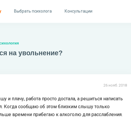
у
Выбрать психолога
Консультации
сихология
ься на увольнение?
26 нояб. 2018
шу и плачу, работа просто достала, а решиться написать
ил. Когда сообщаю об этом близким слышу только
ольше времени прибегаю к алкоголю для расслабления.