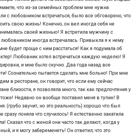
онимаете, что из-за семейных проблем мне нужна
тали с любовником встречаться, было все обговорено, что
оить свою жизнь! Конечно, он вел иногда себя не
занималась своей жизнью! Я встретила мужчину с
 любовником иногда встречалась. Привыкла я к нему.
мне будет проще с ним расстаться! Как я подумала об
рактер! Любовник хотел встречаться каждую неделю! Я
дировки, и мне было скучно. Два года назад все
ти! Сознательно пытается сделать мне больно! При мне
дим в ресторане, он говорит, что если ему сейчас
плане близости, я позволяла много, так как предпочтения у
у тоже! Недавно он вообще поставил меня в тупик! В
я. (грубо звучит, но это реальность) хорошо что был
е сразу поняла что случилось! Я естественно закатила
а! Сказал что с женой они часто так делают, когда у
зный, и я могу забеременеть! Он ответил; что это