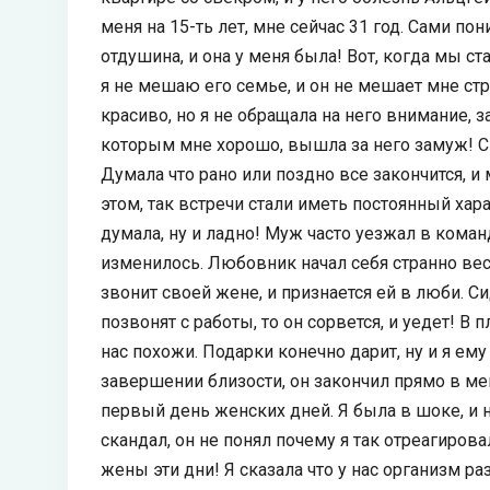
меня на 15-ть лет, мне сейчас 31 год. Сами п
отдушина, и она у меня была! Вот, когда мы с
я не мешаю его семье, и он не мешает мне стр
красиво, но я не обращала на него внимание, 
которым мне хорошо, вышла за него замуж! С
Думала что рано или поздно все закончится, и 
этом, так встречи стали иметь постоянный ха
думала, ну и ладно! Муж часто уезжал в коман
изменилось. Любовник начал себя странно вес
звонит своей жене, и признается ей в люби. Си
позвонят с работы, то он сорвется, и уедет! В 
нас похожи. Подарки конечно дарит, ну и я ем
завершении близости, он закончил прямо в мен
первый день женских дней. Я была в шоке, и н
скандал, он не понял почему я так отреагировал
жены эти дни! Я сказала что у нас организм ра