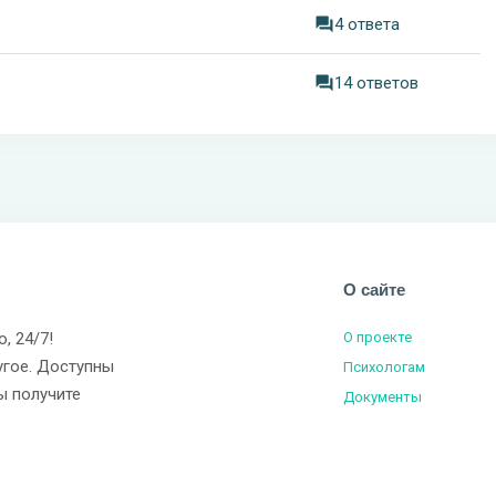
4 ответа
14 ответов
О сайте
о, 24/7!
О проекте
угое. Доступны
Психологам
ы получите
Документы