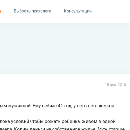
у
Выбрать психолога
Консультации
18 дек. 2016
ым мужчиной. Ему сейчас 41 год, у него есть жена и
т пока условий чтобы рожать ребенка, живем в одной
еймера. Копим деньги на собственное жилье. Муж старше