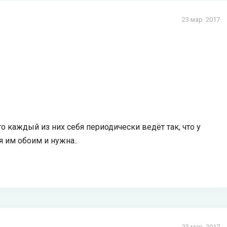
23 мар. 2017
то каждый из них себя периодически ведёт так, что у
 им обоим и нужна..
23 мар. 2017