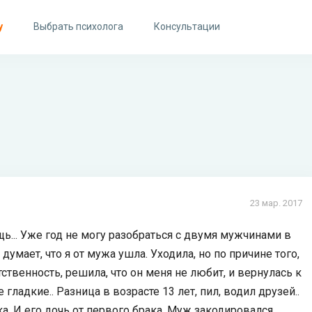
у
Выбрать психолога
Консультации
23 мар. 2017
ь... Уже год не могу разобраться с двумя мужчинами в
умает, что я от мужа ушла. Уходила, но по причине того,
ственность, решила, что он меня не любит, и вернулась к
ладкие.. Разница в возрасте 13 лет, пил, водил друзей..
а. И его дочь от первого брака. Муж закодировался,