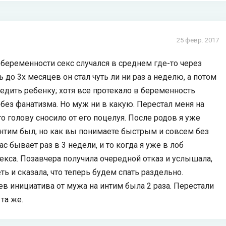
25 февр. 2017
беременности секс случался в среднем где-то через
 до 3х месяцев он стал чуть ли ни раз а неделю, а потом
редить ребенку; хотя все протекало в беременность
 без фанатизма. Но муж ни в какую. Перестал меня на
то голову сносило от его поцелуя. После родов я уже
, интим был, но как вы понимаете быстрым и совсем без
с бывает раз в 3 недели, и то когда я уже в лоб
екса. Позавчера получила очередной отказ и услышала,
ь и сказала, что теперь будем спать раздельно.
ев инициатива от мужа на интим была 2 раза. Перестали
та же.