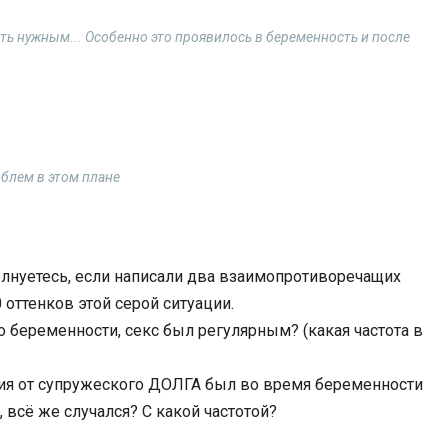
ть нужным... Особенно это проявилось в беременность и после
облем в этом плане
олнуетесь, если написали два взаимопротиворечащих
оттенков этой серой ситуации.
 о беременности, секс был регулярным? (какая частота в
ния от супружеского ДОЛГА был во время беременности
, всё же случался? С какой частотой?