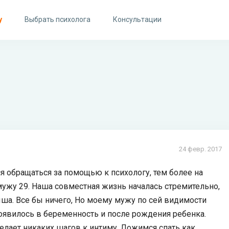
у
Выбрать психолога
Консультации
24 февр. 2017
ся обращаться за помощью к психологу, тем более на
мужу 29. Наша совместная жизнь началась стремительно,
ша. Все бы ничего, Но моему мужу по сей видимости
роявилось в беременность и после рождения ребенка.
елает никаких шагов к интиму. Ложимся спать как