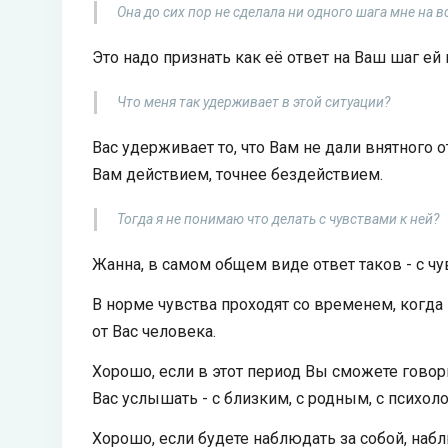
Она до сих пор не сделала ни одного шага мне на в
Это надо признать как её ответ на Ваш шаг ей 
Что меня так удерживает в этой ситуации?
Вас удерживает то, что Вам не дали внятного 
Вам действием, точнее бездействием.
Тогда я не понимаю что делать с чувствами к ней?
Жанна, в самом общем виде ответ таков - с чу
В норме чувства проходят со временем, когда
от Вас человека.
Хорошо, если в этот период Вы сможете говорит
Вас услышать - с близким, с родным, с психол
Хорошо, если будете наблюдать за собой, набл