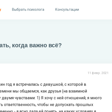
у
Выбрать психолога
Консультации
ать, когда важно всё?
11 февр. 2021
дин год я встречалась с девушкой, с которой в
ремени мы общаемся, как друзья (на взаимной
двумя чувствами: 1) Я хочу с ней отношений, я много
ять ответственность, чтобы не допускать прошлых
именно - я ясно дала ей понять, на каких условиях я