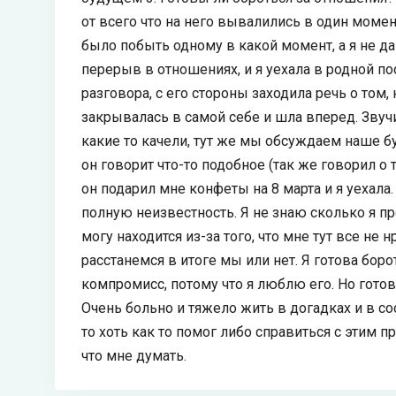
от всего что на него вывалились в один момент
было побыть одному в какой момент, а я не д
перерыв в отношениях, и я уехала в родной п
разговора, с его стороны заходила речь о том,
закрывалась в самой себе и шла вперед. Звуч
какие то качели, тут же мы обсуждаем наше бу
он говорит что-то подобное (так же говорил о 
он подарил мне конфеты на 8 марта и я уехала.
полную неизвестность. Я не знаю сколько я пр
могу находится из-за того, что мне тут все не 
расстанемся в итоге мы или нет. Я готова бор
компромисс, потому что я люблю его. Но готов
Очень больно и тяжело жить в догадках и в сос
то хоть как то помог либо справиться с этим 
что мне думать.