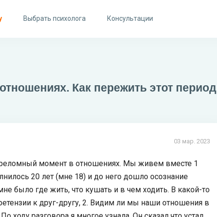
у
Выбрать психолога
Консультации
 отношениях. Как пережить этот перио
03 мар. 2023
ереломный момент в отношениях. Мы живем вместе 1
олнилось 20 лет (мне 18) и до него дошло осознание
мне было где жить, что кушать и в чем ходить. В какой-то
ретензии к друг-другу, 2. Видим ли мы наши отношения в
По ходу разговора я многое узнала. Он сказал что устал