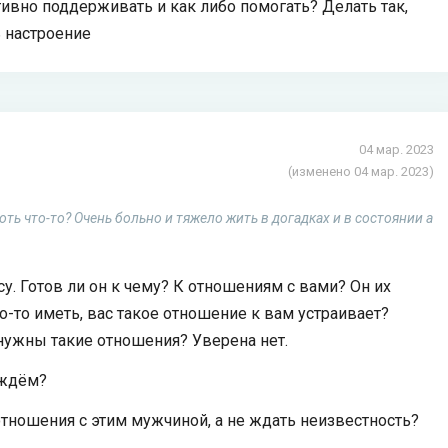
ивно поддерживать и как либо помогать? Делать так,
 настроение
04 мар. 2023
(изменено 04 мар. 2023)
оть что-то? Очень больно и тяжело жить в догадках и в состоянии а
. Готов ли он к чему? К отношениям с вами? Он их
то-то иметь, вас такое отношение к вам устраивает?
м нужны такие отношения? Уверена нет.
 ждём?
тношения с этим мужчиной, а не ждать неизвестность?