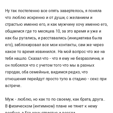
Ну так постепенно все опять завертелось, я поняла
что люблю искренно и от души, с желанием и
страстью именно его, и как мужчину хочу именно его,
общаемся где то месяцев 10, за это время и уже и
как бы ругались, и расставались (инициатива была
его), заблокировал все мои контакты, сам же через
какое то время извинился.. На мой вопрос что же на
тебя нашло. Сказал что - что я ему не безразлична, и
он побоялся что с учетом того что мы в разных
городах, оба семейные, видимся редко, что
отношения перейдут просто тупо в стадию - секс при
встрече..
Муж - люблю, но как то по своему, как брата, друга...
В физическом (интимном) плане не тянет к нему
вообще, а Его хочу страстно и всегда...