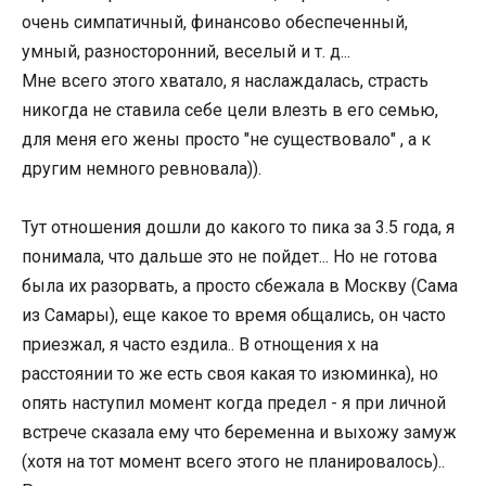
очень симпатичный, финансово обеспеченный,
умный, разносторонний, веселый и т. д...
Мне всего этого хватало, я наслаждалась, страсть
никогда не ставила себе цели влезть в его семью,
для меня его жены просто "не существовало" , а к
другим немного ревновала)).
Тут отношения дошли до какого то пика за 3.5 года, я
понимала, что дальше это не пойдет... Но не готова
была их разорвать, а просто сбежала в Москву (Сама
из Самары), еще какое то время общались, он часто
приезжал, я часто ездила.. В отнощения х на
расстоянии то же есть своя какая то изюминка), но
опять наступил момент когда предел - я при личной
встрече сказала ему что беременна и выхожу замуж
(хотя на тот момент всего этого не планировалось)..