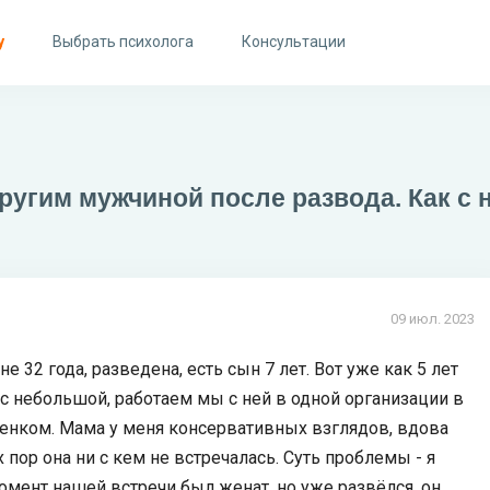
у
Выбрать психолога
Консультации
ругим мужчиной после развода. Как с 
09 июл. 2023
32 года, разведена, есть сын 7 лет. Вот уже как 5 лет
нас небольшой, работаем мы с ней в одной организации в
бенком. Мама у меня консервативных взглядов, вдова
х пор она ни с кем не встречалась. Суть проблемы - я
мент нашей встречи был женат, но уже развёлся, он