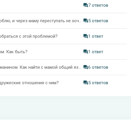
7 ответов
Мама против моих отношений с мужчиной. И его люблю, и через маму переступать не хочу и не могу. Как быть?
5 ответов
обраться с этой проблемой?
1 ответ
м. Как быть?
1 ответ
Родители против моих отношений с парнем-мусульманином. Как найти с мамой общий язык?
6 ответов
 дружеские отношения с ним?
5 ответов