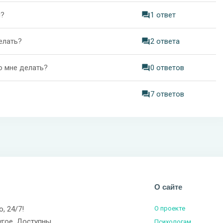
й?
1 ответ
елать?
2 ответа
о мне делать?
0 ответов
7 ответов
О сайте
о, 24/7!
О проекте
угое. Доступны
Психологам