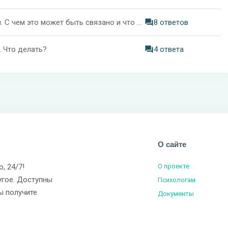
Ребёнок (2 года) остро реагирует на громкие звуки. С чем это может быть связано и что делать?
8 ответов
. Что делать?
4 ответа
О сайте
о, 24/7!
О проекте
угое. Доступны
Психологам
ы получите
Документы