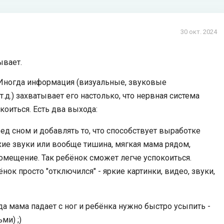
30 окт. 2024
ывает.
р. Иногда информация (визуальные, звуковые
т.д.) захватывает его настолько, что нервная система
коиться. Есть два выхода:
д сном и добавлять то, что способствует выработке
ихие звуки или вообще тишина, мягкая мама рядом,
омещение. Так ребёнок сможет легче успокоиться.
ок просто "отключился" - яркие картинки, видео, звуки,
да мама падает с ног и ребёнка нужно быстро усыпить -
ми) ;)