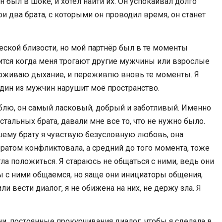
Он был в шоке, и хотел найти их. Он успокаивал долго
мои два брата, с которыми он проводил время, он станет
еской близости, но мой партнёр был в те моменты
вится когда меня трогают другие мужчины или взрослые
ерживаю дыхание, и переживпю вновь те моменты. Я
 один из мужчин нарушит моё пространство.
люблю, он самый ласковый, добрый и заботливый. Именно
тальных брата, давали мне все то, что не нужно было.
ршему брату я чувствую безусловную любовь, она
ратом конфликтовала, а средний до того момента, тоже
а положиться. Я стараюсь не общаться с ними, ведь они
Мы с ними общаемся, но яаще они инициаторы общения,
ли вести диалог, я не обижена на них, не держу зла. Я
и, постоянные прокурчивания диалог, чтобы я сделала в