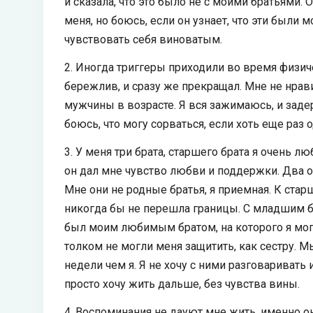
и сказала, что это было не с моими братьями. 
меня, но боюсь, если он узнает, что эти были 
чувствовать себя виноватым.
2. Иногда триггеры приходили во время физич
бережлив, и сразу же прекращал. Мне не нра
мужчины в возрасте. Я вся зажимаюсь, и зад
боюсь, что могу сорваться, если хоть еще раз
3. У меня три брата, старшего брата я очень 
он дал мне чувство любви и поддержки. Два ос
Мне они не родные братья, я приемная. К ста
никогда бы не перешла границы. С младшим б
был моим любимым братом, на которого я могл
толком не могли меня защитить, как сестру. 
недели чем я. Я не хочу с ними разговаривать и
просто хочу жить дальше, без чувства вины.
4. Воспоминания не дауют мне жить, именно он