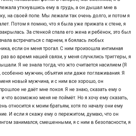
Я лежала уткнувшись ему в грудь, а он дышал мне в
ку, на своей попе. Мы лежали так очень долго, и потом я
лет. Потом я помню, что я была уже прижата к стене, я
закрылась. За стенкой спала его жена и ребёнок, это был
ачала встречаться с парнем, я боялась любых
ника, если он меня трогал. С ним произошла интимная
о раз во время нашей связи, у меня случклись триггеры, я
лышали. Я не знала тогда, что жто считается насилием (Я
, особенно мужчин, объятия или даже поглаживания. Я
у меня новый мужчина, и с ним все хорошо, он
прошлое не даёт мне покоя. Я не знаю, сказать ему о
 и что возможно меня не поймёт. Но я хочу ему сказать,
чень относится к моим братьям, хотя по началу они ему
ие. И если я скажу ему о пережитом, думаю, что он
ингом занимался, смешенными, я с ним в безопасности, я