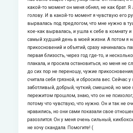
какой-то момент он меня обнял, не как брат. 
голову. И в какой-то момент я чувствую его ру
вырвалась под предлогом, что мне нужно в туа
кое-как вырвалась, и ушла к себе в комнату и 
самый худший день в моей жизни. А потом я н
прикосновений и объятий, сразу начиналась па
первая близость, через год где-то, и нескольк
плакала, и просила остановиться, но меня не с
до сих пор не переношу, чужие прикосновения
считала себя грязной, и сбросила вес. Сейчас 
заботливый, добрый, чуткий, смешной, но мое 
пережитом прошлом, знаю, что он не психолог,
потому что чувствую, что нужно. Он и так не о
нравились, но они сами показали свое отношен
разозлится. Он у меня очень сильный, кикбокс
не хочу скандала. Помогите! (