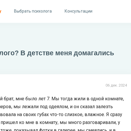
у
Выбрать психолога
Консультации
лого? В детстве меня домагались
06 дек. 2024
 брат, мне было лет 7. Мы тогда жили в одной комнате,
ечеров, мы лежали под одеялом, и он сказал залезть
вовала на своих губах что-то слизкое, влажное. Я сразу
, пришел ко мне в комнату, мы много разговаривали, у
я тоже, показывал фотки в галерее, мы смеялись, и в