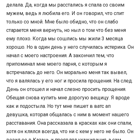
делала. Да, когда мы расстались я спала со своим
мужем, ведь я любила его. И он говорил, что спит
только со мной. Мне было обидно, что он слабо
старается меня вернуть, но ныл о том что без меня
ему плохо. Когда мы сошлись мы жили 3 месяца
хорошо. Но в один день у него случилась истерика. Он
начал с моего настроения. А закончил тем, что
припоминал мне моего парня, с которым я
встречалась до него. Он морально меня так вывел,
что я валялась у его ног и просила прощения. На след.
День он отошел и начал слезно просить прощения.
Обещая снова купить мне дорогую вещицу. Я вроде
как и подостыла. Но тут мне пишет в ватс ап
девушка, которая общалась с ним в момент нашего
расставания. Она рассказала в красках как они спали,
хотя он клялся всегда, что ни с кем у него не было. Он
возил ее в Казань и проявлял ухаживания, а сам