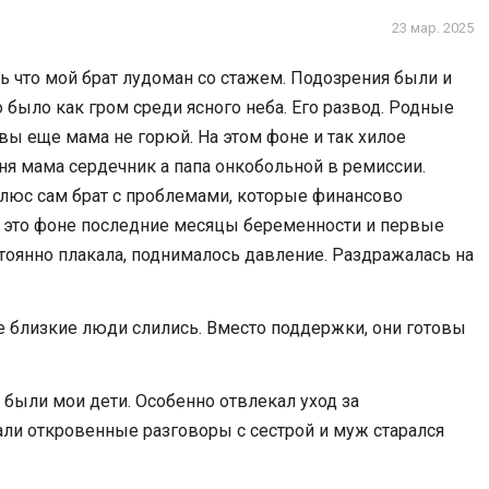
23 мар. 2025
сь что мой брат лудоман со стажем. Подозрения были и
о было как гром среди ясного неба. Его развод. Родные
вы еще мама не горюй. На этом фоне и так хилое
ня мама сердечник а папа онкобольной в ремиссии.
плюс сам брат с проблемами, которые финансово
На это фоне последние месяцы беременности и первые
тоянно плакала, поднималось давление. Раздражалась на
е близкие люди слились. Вместо поддержки, они готовы
 были мои дети. Особенно отвлекал уход за
и откровенные разговоры с сестрой и муж старался