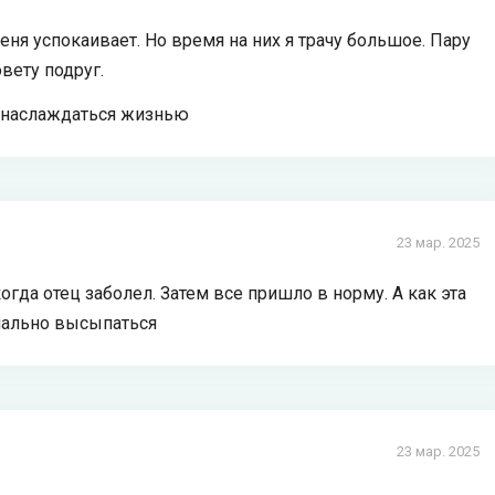
еня успокаивает. Но время на них я трачу большое. Пару
вету подруг.
и наслаждаться жизнью
23 мар. 2025
гда отец заболел. Затем все пришло в норму. А как эта
рмально высыпаться
23 мар. 2025