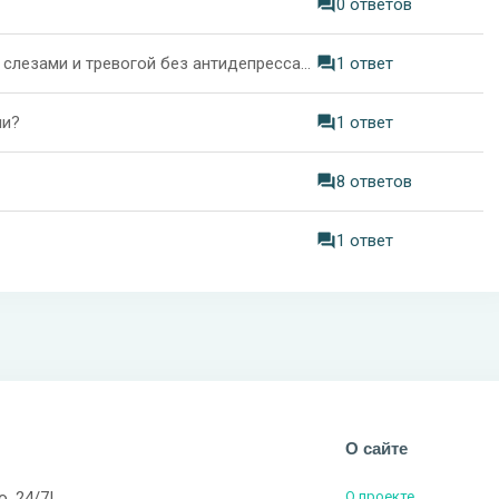
0 ответов
Как научиться справляться с грустью, депрессией, слезами и тревогой без антидепрессантов?
1 ответ
ми?
1 ответ
8 ответов
1 ответ
О сайте
о, 24/7!
О проекте