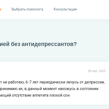
у
Выбрать психолога
Консультации
тией без антидепрессантов?
06 апр. 2025
т не работаю, 6-7 лет периодически лечусь от депрессии,
принимаю их, в данный момент нахожусь в состоянии
моций отсутствие аппетита плохой сон.