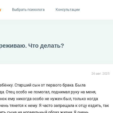
у
Выбрать психолога
Консультации
ереживаю. Что делать?
26 авг. 2025
ребёнку. Старший сын от первого брака. Была
а. Отец особо не помогал, поднимал руку на меня,
ок ему никогда особо не нужен был, только когда
ень тянется к нему. Я часто запрещала к отцу ездить, так
оить сына на нормальный образ жизни. Я очень