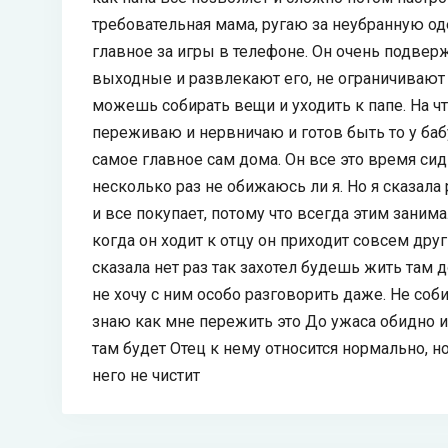
требовательная мама, ругаю за неубранную од
главное за игры в телефоне. Он очень подверж
выходные и развлекают его, не ограничивают н
можешь собирать вещи и уходить к папе. На чт
переживаю и нервничаю и готов быть то у бабуш
самое главное сам дома. Он все это время си
несколько раз не обижаюсь ли я. Но я сказала 
и все покупает, потому что всегда этим заним
когда он ходит к отцу он приходит совсем друг
сказала нет раз так захотел будешь жить там 
не хочу с ним особо разговорить даже. Не соби
знаю как мне пережить это До ужаса обидно 
там будет Отец к нему относится нормально, н
него не чистит