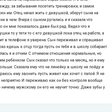
ежду, за забывания посетить тренировки, и самое
ен им. Отец начал жить с девушкой, эберут сына на
и в чем. Вчера с сыном ругались и я сказала что
о он мне показалось даже был рад. Видел что я
ки то у тети то с его девушкой пока отец на работе, а
дит в телефоне я уверена. Сын переживал и спрашивал
раз едешь к отцу тогда пусть он тебя и в школу собирает
алась я и отчим. С отчимом отношения нормальные, но
им ребёнком. Сын сказал что только на месяц, но я ему
дольше. Сказала ему что на линейку в школу не пойду и
раюсь ему звонить пусть живет как хочет с папой. Я не
и неприятно И переживаю как он без контроля вообще
о ничему мужскому он его не научит точно. Даже зубы у